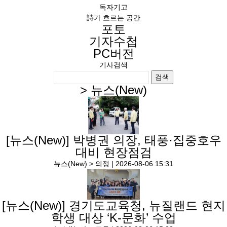
독자기고
詩가 흐르는 공간
포토
기자수첩
PC버전
기사검색
검색
>
뉴스(New)
[뉴스(New)]
박병권 의장, 태풍·집중호우
대비 현장점검
뉴스(New) > 의정 |
2026-08-06 15:31
[뉴스(New)]
경기도교육청, 뉴질랜드 현지
학생 대상 ‘K-문화’ 수업