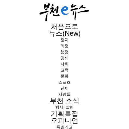
처음으로
뉴스(New)
정치
의정
행정
경제
사회
교육
문화
스포츠
단체
사람들
부천 소식
행사. 알림
기획특집
오피니언
특별기고