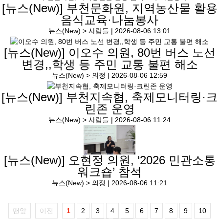
[뉴스(New)]
부천문화원, 지역농산물 활용
음식교육·나눔봉사
뉴스(New) > 사람들 |
2026-08-06 13:01
[뉴스(New)]
이오수 의원, 80번 버스 노선
변경,,학생 등 주민 교통 불편 해소
뉴스(New) > 의정 |
2026-08-06 12:59
[뉴스(New)]
부천지속협, 축제모니터링·크
린존 운영
뉴스(New) > 사람들 |
2026-08-06 11:24
[뉴스(New)]
오현정 의원, ‘2026 민관소통
워크숍’ 참석
뉴스(New) > 의정 |
2026-08-06 11:21
맨앞
이전
1
2
3
4
5
6
7
8
9
10