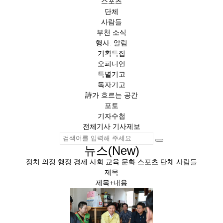
스포츠
단체
사람들
부천 소식
행사. 알림
기획특집
오피니언
특별기고
독자기고
詩가 흐르는 공간
포토
기자수첩
전체기사
기사제보
뉴스(New)
정치
의정
행정
경제
사회
교육
문화
스포츠
단체
사람들
제목
제목+내용