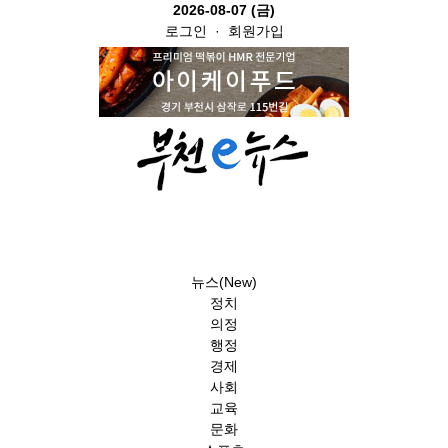
2026-08-07 (금)
로그인
·
회원가입
뉴스(New)
정치
의정
행정
경제
사회
교육
문화