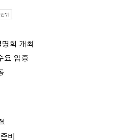
맨뒤
설명회 개최
수요 입증
동
결
 준비