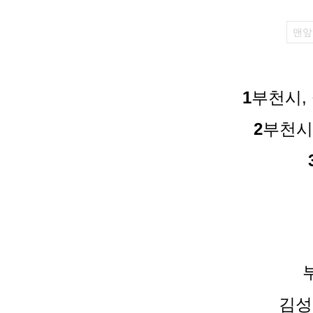
맨앞
1
부천시,
2
부천시
김성