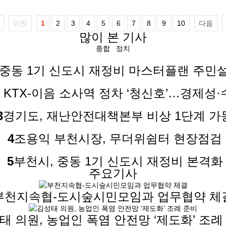
이전
1
2
3
4
5
6
7
8
9
10
다음
많이 본 기사
종합
정치
 중동 1기 신도시 재정비 마스터플랜 주민
 KTX-이음 소사역 정차 ‘청신호’…경제성·
3
경기도, 재난안전대책본부 비상 1단계 가
4
조용익 부천시장, 무더위쉼터 현장점검
5
부천시, 중동 1기 신도시 재정비 본격화
주요기사
부천지속협-도시숲시민모임과 업무협약 체
태 의원, 농업인 폭염 안전망 ‘제도화’ 조례