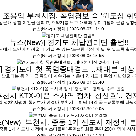
]
조용익 부천시장, 폭염경보 속 ‘원도심 취
방문해 생활 여건을 살피고, 취약계층 보호 대책과 무더위쉼터 운영 상황
뉴스(New) > 정치 |
2026-08-07 11:10
[뉴스(New)]
경기도 체납관리단 출범!!
에게 도민이 어려울 때 기댈 수 있는 ‘포근한 공정’이 될 수 있도록 활동
뉴스(New) > 정치 |
2026-08-05 15:55
]
경기도에 첫 폭염중대경보…재대본 비상 
 발효되는 등 역대급 폭염이 계속되는 가운데 경기도가 폭염 재난안전대책
뉴스(New) > 정치 |
2026-08-04 12:40
부천시 KTX-이음 소사역 정차 ‘청신호’…경
역 정차’ 사업에 청신호가 켜졌다.부천시는 이달 14일 국토교통부에 타당성
뉴스(New) > 정치 |
2026-07-30 10:05
(New)]
부천시, 중동 1기 신도시 재정비 
중동 1기 신도시 재정비 마스터플랜’ 주민설명회를 주민 250여 명이 참석
뉴스(New) > 정치 |
2026-07-27 14:28