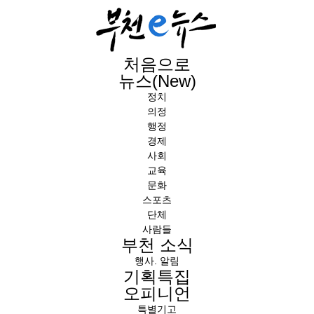
처음으로
뉴스(New)
정치
의정
행정
경제
사회
교육
문화
스포츠
단체
사람들
부천 소식
행사. 알림
기획특집
오피니언
특별기고