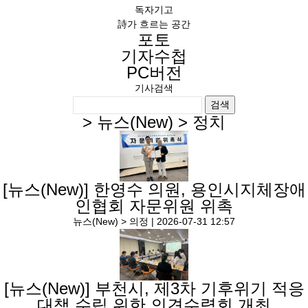
독자기고
詩가 흐르는 공간
포토
기자수첩
PC버전
기사검색
검색
>
뉴스(New)
>
정치
[뉴스(New)]
한영수 의원, 용인시지체장애
인협회 자문위원 위촉
뉴스(New) > 의정 |
2026-07-31 12:57
[뉴스(New)]
부천시, 제3차 기후위기 적응
대책 수립 위한 의견수렴회 개최