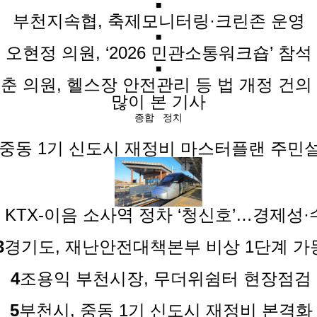
■
부천지속협, 축제모니터링·크린존 운영
■
오현정 의원, ‘2026 민관소통워크숍’ 참석
■
춘 의원, 헬스장 안전관리 등 법 개정 건의
많이 본 기사
종합
정치
 중동 1기 신도시 재정비 마스터플랜 주민
 KTX-이음 소사역 정차 ‘청신호’…경제성·
3
경기도, 재난안전대책본부 비상 1단계 가
4
조용익 부천시장, 무더위쉼터 현장점검
5
부천시, 중동 1기 신도시 재정비 본격화