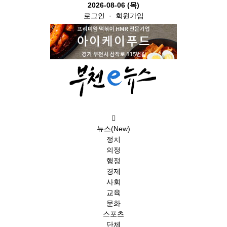
2026-08-06 (목)
로그인
·
회원가입
뉴스(New)
정치
의정
행정
경제
사회
교육
문화
스포츠
단체