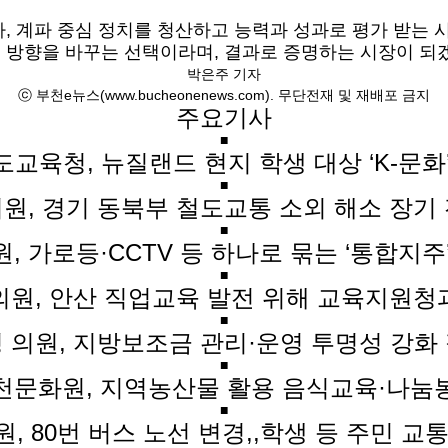
사, 계파 중심 정치를
청산하고
능력과 성과로 평가 받는 
 방향을 바꾸는 선택이라며, 결과로 증명하는 시장
이 되
박은주 기자
ⓒ 부천e뉴스(www.bucheonenews.com). 무단전재 및 재배포 금지
주요기사
■
교육청, 뉴질랜드 현지 학생 대상 ‘K-문화
■
원, 경기 동북부 철도교통 소외 해소 장기
■
, 가로등·CCTV 등 하나로 묶는 ‘통합지주
■
의원, 안산 직업교육 발전 위해 교육지원청
■
 의원, 지방보조금 관리·운영 투명성 강화
■
천문화원, 지역농산물 활용 음식교육·나눔
■
, 80번 버스 노선 변경,,학생 등 주민 교