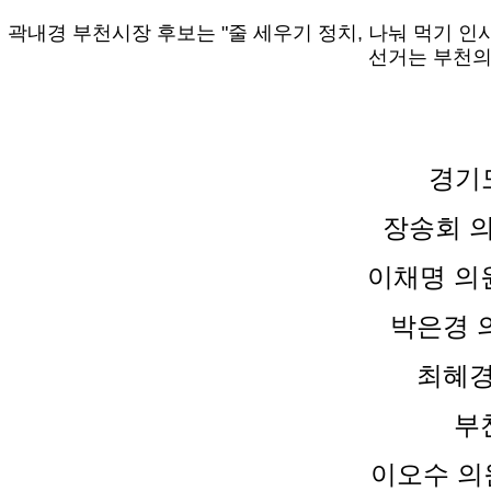
곽내경 부천시장 후보는 "줄 세우기 정치, 나눠 먹기 인
선거는 부천의
경기도
장송회 의
이채명 의원
박은경 
최혜경
부
이오수 의원