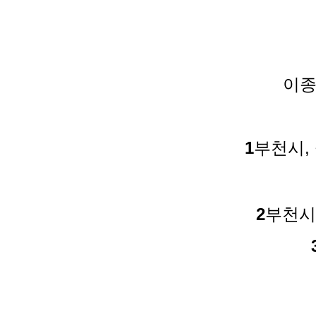
이종
1
부천시,
2
부천시