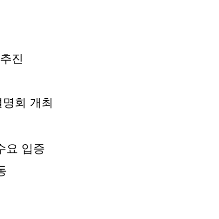
 추진
설명회 개최
수요 입증
동