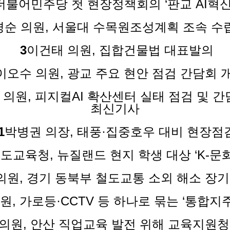
불어민주당 첫 현장정책회의 ‘판교 AI혁
경순 의원, 서울대 수목원조성계획 조속 수
3
이건태 의원, 집합건물법 대표발의
이오수 의원, 광교 주요 현안 점검 간담회 
 의원, 피지컬AI 확산센터 실태 점검 및 간
최신기사
1
박병권 의장, 태풍·집중호우 대비 현장점
도교육청, 뉴질랜드 현지 학생 대상 ‘K-문화
의원, 경기 동북부 철도교통 소외 해소 장기
원, 가로등·CCTV 등 하나로 묶는 ‘통합지주
의원, 안산 직업교육 발전 위해 교육지원