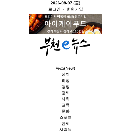
2026-08-07 (금)
로그인
·
회원가입
뉴스(New)
정치
의정
행정
경제
사회
교육
문화
스포츠
단체
사람들