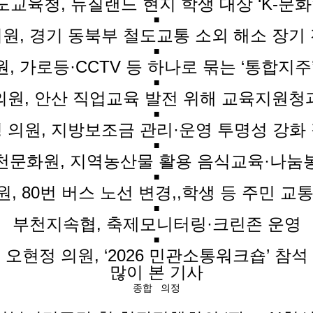
교육청, 뉴질랜드 현지 학생 대상 ‘K-문화
■
원, 경기 동북부 철도교통 소외 해소 장기
■
, 가로등·CCTV 등 하나로 묶는 ‘통합지주
■
의원, 안산 직업교육 발전 위해 교육지원청
■
 의원, 지방보조금 관리·운영 투명성 강화
■
천문화원, 지역농산물 활용 음식교육·나눔
■
, 80번 버스 노선 변경,,학생 등 주민 교
■
부천지속협, 축제모니터링·크린존 운영
■
오현정 의원, ‘2026 민관소통워크숍’ 참석
많이 본 기사
종합
의정