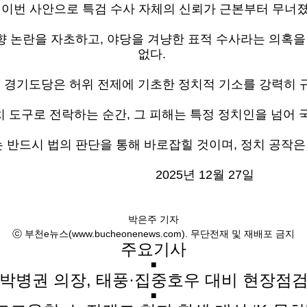
 이번 사안으로 특검 수사 자체의 신뢰가 근본부터 무너
 논란을 자초하고, 야당을 겨냥한 표적 수사라는 의혹을
없다.
 경기도당은 허위 전제에 기초한 정치적 기소를 강력히 
치 도구로 전락하는 순간, 그 피해는 특정 정치인을 넘어 
 반드시 법의 판단을 통해 바로잡힐 것이며, 정치 공작은
2025년 12월 27일
박은주 기자
ⓒ 부천e뉴스(www.bucheonenews.com). 무단전재 및 재배포 금지
주요기사
■
박병권 의장, 태풍·집중호우 대비 현장점
■