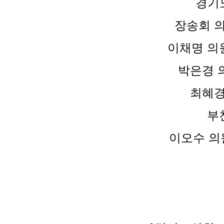
경기도
장송회 의
이채명 의원
박은경 
최혜경
부
이오수 의원