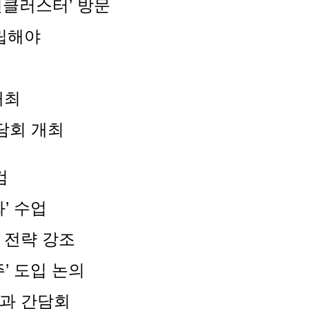
신클러스터’ 방문
립해야
개최
담회 개최
검
’ 수업
 전략 강조
’ 도입 논의
청과 간담회