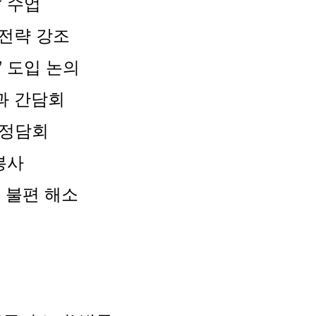
’ 수업
 전략 강조
’ 도입 논의
과 간담회
 정담회
봉사
통 불편 해소