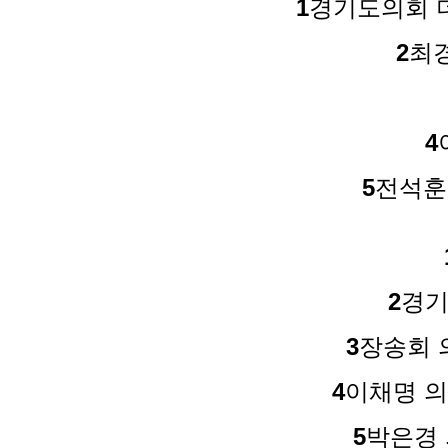
1
경기도의회 더
2
최
4
5
전석훈
2
경기
3
장송회 
4
이채명 의
5
박은경 