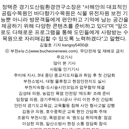
정택준 경기도산림환경연구소장은 “서해안의 대표적인
공립수목원인 바다향기수목원은 식물 유전자원 보전 기
능뿐 아니라 방문객들에게 편안하고 기억에 남는 공간을
제공하기 위해 다양한 콘텐츠를 준비하고 있다”며 “앞으
로도 다채로운 프로그램을 통해 도민들에게 사랑받는 수
목원으로 자리매김할 수 있도록 노력하겠다”고 말했다.
김철호 기자
kangsy5400@.
ⓒ 부천e뉴스(www.bucheonenews.com). 무단전재 및 재배포 금지
주요기사
많이 본 기사
사람들 인기기사
추미애 지사, 3대 종단 종교지도자들과 취임 후 첫 간담회
부천소방서, 대형 물류창고 현장안전지도 실시
부천지속협-도시숲시민모임과 업무협약 체결
김성태 의원, 농업인 폭염 안전망 ‘제도화’ 조례 준비
임창열 의원, 경기주택도시공사 구리 이전 추진 간담회
안민석 경기도교육감, 교육활동 침해 사안 형사고발 강행
김동규 의원, 호수중학군 교육 현안 간담회 주재
조용익 부천시장, 폭염경보 속 ‘원도심 취약계층’ 점검
이성한 의원, 일산소방서 현장 소통 정담회 참석