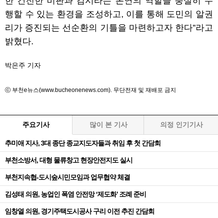
한 건전한 비판과 감시라는 본연의 역할을 충실히 수
행할 수 있는 환경을 조성하고, 이를 통해 도민의 알권
리가 증진되는 선순환의 기틀을 마련하고자 한다”라고
밝혔다.
박은주 기자
ⓒ 부천e뉴스(www.bucheonenews.com). 무단전재 및 재배포 금지
주요기사
많이 본 기사
의정 인기기사
추미애 지사, 3대 종단 종교지도자들과 취임 후 첫 간담회
부천소방서, 대형 물류창고 현장안전지도 실시
부천지속협-도시숲시민모임과 업무협약 체결
김성태 의원, 농업인 폭염 안전망 ‘제도화’ 조례 준비
임창열 의원, 경기주택도시공사 구리 이전 추진 간담회