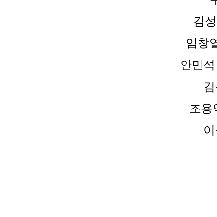
김성
임창열
안민석
김
조용익
이