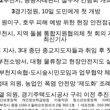
2
부천시, 공공사례관리 실무자 간담회 개
3
경기정원, 10일 도민에게 첫 개방
 원미구, 호우 피해 예방 위한 현장 안전점
부천시, 지역 돌봄 통합지원협의체 첫 회의 
최신기사
 지사, 3대 종단 종교지도자들과 취임 후 
부천소방서, 대형 물류창고 현장안전지도 
부천지속협-도시숲시민모임과 업무협약 
태 의원, 농업인 폭염 안전망 ‘제도화’ 조
열 의원, 경기주택도시공사 구리 이전 추진
산보호정책
개인정보취급방침
이용약관
청소년보호정책
이메
부천시 중동 1160-3 필레오트윈파크 2동 302-1호
Ι
대표전화 : 010-390