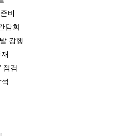
 준비
 간담회
발 강행
주재
’ 점검
참석