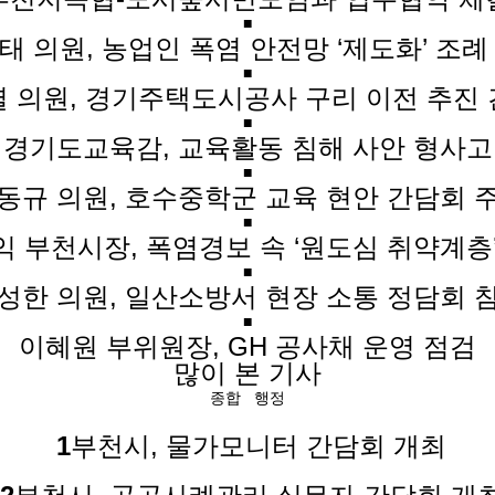
■
태 의원, 농업인 폭염 안전망 ‘제도화’ 조례
■
 의원, 경기주택도시공사 구리 이전 추진
■
 경기도교육감, 교육활동 침해 사안 형사고
■
동규 의원, 호수중학군 교육 현안 간담회 
■
 부천시장, 폭염경보 속 ‘원도심 취약계층
■
성한 의원, 일산소방서 현장 소통 정담회 
■
이혜원 부위원장, GH 공사채 운영 점검
많이 본 기사
종합
행정
1
부천시, 물가모니터 간담회 개최