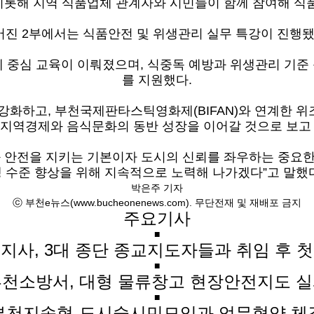
롯해 지역 식품업체 관계자와 시민들이 함께 참여해 식
어진 2부에서는 식품안전 및 위생관리 실무 특강이 진행됐
 중심 교육이 이뤄졌으며, 식중독 예방과 위생관리 기준 준
를 지원했다.
강화하고, 부천국제판타스틱영화제(BIFAN)와 연계한 
 지역경제와 음식문화의 동반 성장을 이어갈 것으로 보고 
 안전을 지키는 기본이자 도시의 신뢰를 좌우하는 중요한 
 수준 향상을 위해 지속적으로 노력해 나가겠다”고 말했
박은주 기자
ⓒ 부천e뉴스(www.bucheonenews.com). 무단전재 및 재배포 금지
주요기사
■
지사, 3대 종단 종교지도자들과 취임 후 
■
천소방서, 대형 물류창고 현장안전지도 
■
부천지속협-도시숲시민모임과 업무협약 체