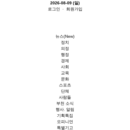
2026-08-09 (일)
로그인
·
회원가입
뉴스(New)
정치
의정
행정
경제
사회
교육
문화
스포츠
단체
사람들
부천 소식
행사. 알림
기획특집
오피니언
특별기고