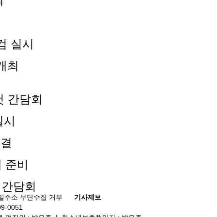
최
검 실시
개최
첫 간담회
실시
체결
례 준비
 간담회
일주소 무단수집 거부
기사제보
9-0051