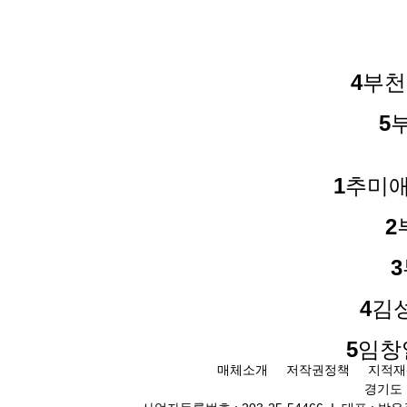
4
부천
5
1
추미애
2
3
4
김성
5
임창
매체소개
저작권정책
지적재
경기도 